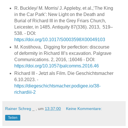
R. Buckley/ M. Morris/ J. Appleby, et al.,‘The King
in the Car Park’: New Light on the Death and
Burial of Richard III in the Grey Friars Church,
Leicester, in 1485. Antiquity 87(336). 2013, 519–
538. - DOI:
https://doi.org/10.1017/S0003598X00049103
M. Kostihova, Digging for perfection: discourse
of deformity in Richard III’s excavation. Palgrave
Communications. 2, 2016, :16046 - DOI:
https://doi.org/
10.1057/palcomms.2016.46
Richard III - Jetzt als Film. Die Geschichtsmacher
6.10.2023. -
https://diegeschichtsmacher.podigee.io/38-
richardiii-2
Rainer Schreg
_ , um
13:37:00
Keine Kommentare:
Teilen